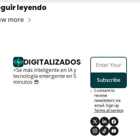
guir leyendo
ew more
DIGITALIZADOS
⚡Se más inteligente en IA y 
tecnología emergente en 5 
Subscribe
minutos 😎
I consent to 
receive 
newsletters via 
email. Sign up
Terms of service
.