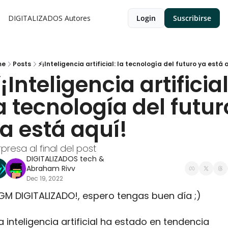
DIGITALIZADOS
Autores
Login
Suscribirse
me
Posts
⚡¡Inteligencia artificial: la tecnología del futuro ya está a
¡Inteligencia artificial:
a tecnología del futuro
a está aquí!
presa al final del post
DIGITALIZADOS tech
 & 
Abraham Rivv
Dec 19, 2022
GM DIGITALIZADO!, espero tengas buen día ;)
a inteligencia artificial ha estado en tendencia 