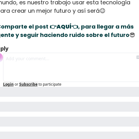
undo, es nuestro trabajo usar esta tecnología 
ara crear un mejor futuro y así será
😉
omparte el post 
👉AQUÍ👈
, para llegar a más 
ente y seguir haciendo ruido sobre el futuro
😎
ply
Login
or
Subscribe
to participate