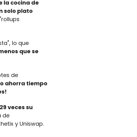
 la cocina de 
 solo plato 
rollups 
a", lo que 
menos que se 
tes de 
to ahorra tiempo 
es!
29 veces su 
 de 
hetix y Uniswap.