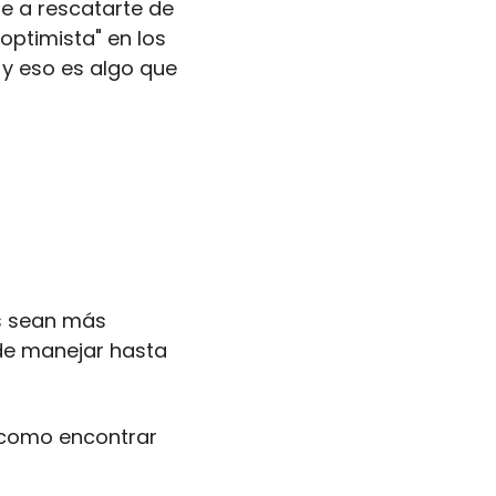
 a rescatarte de 
optimista" en los 
y eso es algo que 
s sean más 
de manejar hasta 
 como encontrar 