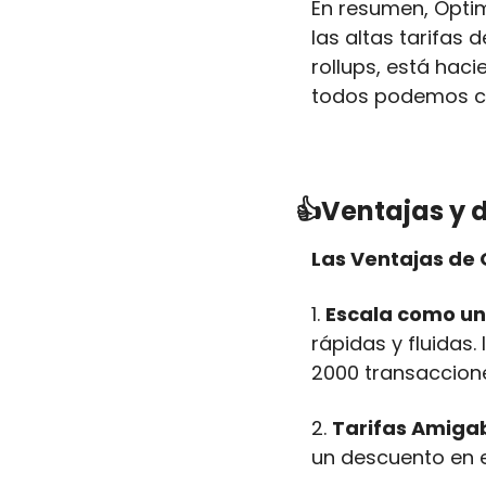
En resumen, Optim
las altas tarifas 
rollups, está hac
todos podemos ce
👍Ventajas y 
Las Ventajas de
1. 
Escala como u
rápidas y fluidas
2000 transaccion
2. 
Tarifas Amigab
un descuento en e