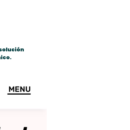
solución 
ico.