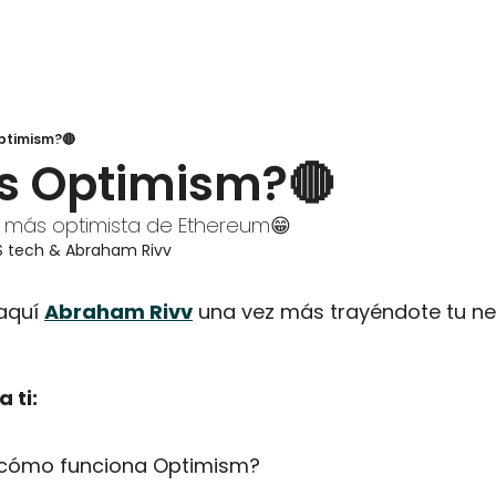
ptimism?🔴
es Optimism?🔴
2 más optimista de Ethereum😁
S tech
 & 
Abraham Rivv
aquí 
Abraham Rivv
 una vez más trayéndote tu ne
 ti:
 cómo funciona Optimism?