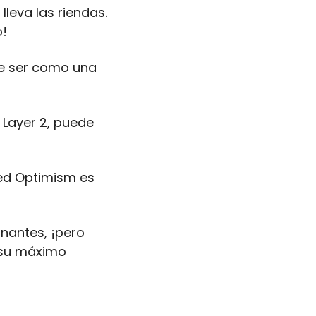
leva las riendas. 
o!
e ser como una 
Layer 2, puede 
ed Optimism es 
nantes, ¡pero 
su máximo 