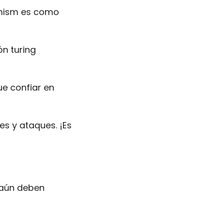
mism es como 
 turing 
e confiar en 
s y ataques. ¡Es 
aún deben 