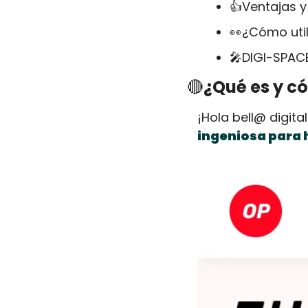
👍Ventajas y
👀
¿Cómo uti
🎤
DIGI-SPAC
🔴
¿Qué es y c
¡Hola bell@ digita
ingeniosa para 