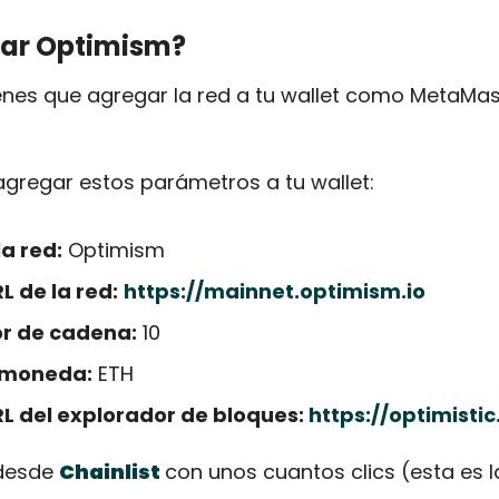
zar Optimism?
enes que agregar la red a tu wallet como MetaMas
 agregar estos parámetros a tu wallet: 
a red:
 Optimism 
L de la red:
https://mainnet.optimism.io
or de cadena:
 10 
 moneda:
 ETH 
RL del explorador de bloques: 
https://optimistic
desde 
Chainlist
con unos cuantos clics (esta es 