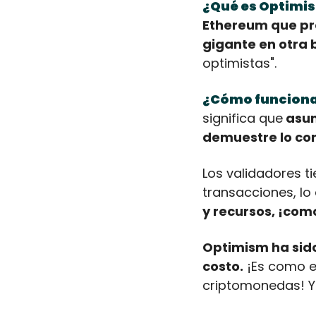
¿Qué es Optimi
Ethereum que prep
gigante en otra 
optimistas".
¿Cómo funcion
significa que
 asu
demuestre lo con
Los validadores ti
transacciones, l
y recursos, ¡com
Optimism ha sido
costo.
 ¡Es como e
criptomonedas! Y