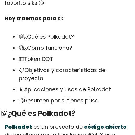
favorito siksi
😉
Hoy traemos para ti:
💯
¿Qué es Polkadot?
🧐
¿Cómo funciona?
💵
Token DOT
📋Objetivos y características del 
proyecto
📱
Aplicaciones y usos de Polkadot
💨
Resumen por si tienes prisa
💯
¿Qué es Polkadot?
Polkadot
 es un proyecto de 
código abierto
desarrollado por la Fundación Web3 que 