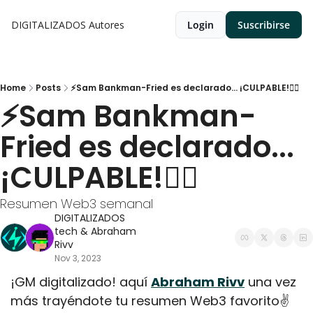
DIGITALIZADOS
Autores
Login
Suscribirse
Home
Posts
⚡Sam Bankman-Fried es declarado... ¡CULPABLE!👩‍⚖
⚡Sam Bankman-
Fried es declarado... 
¡CULPABLE!👩‍⚖
Resumen Web3 semanal
DIGITALIZADOS 
tech
 & 
Abraham 
Rivv
Nov 3, 2023
¡GM digitalizado! aquí 
Abraham Rivv
 una vez 
más trayéndote tu resumen Web3 favorito✌️