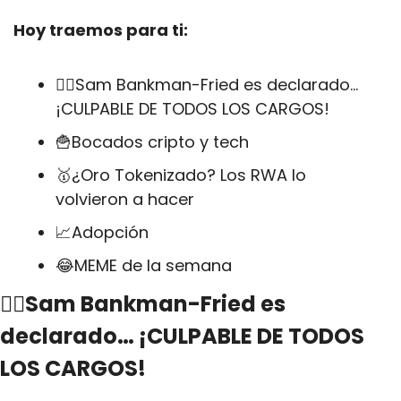
Hoy traemos para ti:
👩‍⚖Sam Bankman-Fried es declarado… 
¡CULPABLE DE TODOS LOS CARGOS!
🍟
Bocados cripto y tech
🥇
¿Oro Tokenizado? Los RWA lo 
volvieron a hacer
📈
Adopción
😂
MEME de la semana
👩‍⚖Sam Bankman-Fried es 
declarado… ¡CULPABLE DE TODOS 
LOS CARGOS!