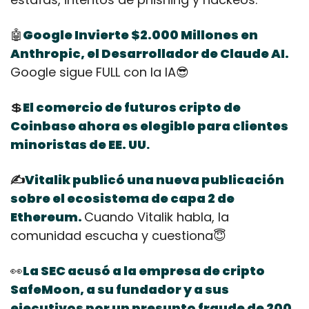
🤖
Google Invierte $2.000 Millones en 
Anthropic, el Desarrollador de Claude AI. 
Google sigue FULL con la IA
😎
💲
El comercio de futuros cripto de 
Coinbase ahora es elegible para clientes 
minoristas de EE. UU
.
✍️
Vitalik publicó una nueva publicación 
sobre el ecosistema de capa 2 de 
Ethereum. 
Cuando Vitalik habla, la 
comunidad escucha y cuestiona
😇
👀
La SEC acusó a la empresa de cripto 
SafeMoon, a su fundador y a sus 
ejecutivos por un presunto fraude de 200 