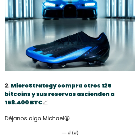
2. 
MicroStrategy compra otros 125 
bitcoins y sus reservas ascienden a 
158.400 BTC
📈
Déjanos algo Michael
😩
— #
 (#
)