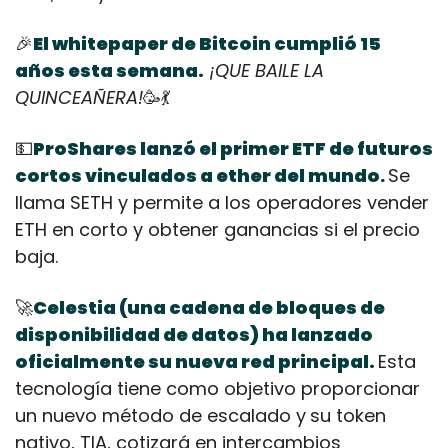
🎉
El whitepaper de Bitcoin cumplió 15 
años esta semana.
¡QUE BAILE LA 
QUINCEAÑERA!
🥳
💃
💵
ProShares lanzó el primer ETF de futuros 
cortos vinculados a ether del mundo
Se 
.
llama SETH y permite a los operadores vender 
ETH en corto y obtener ganancias si el precio 
baja. 
🚀
Celestia (una cadena de bloques de 
disponibilidad de datos) ha lanzado 
oficialmente su nueva red principal. 
Esta 
tecnología tiene como objetivo proporcionar 
un nuevo método de escalado y
su token 
nativo, TIA, cotizará en intercambios 