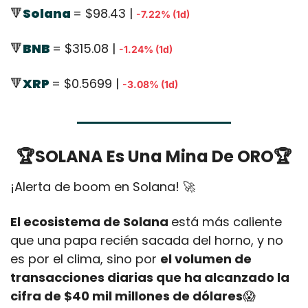
🔻
Solana 
= $98.43 | 
-7.22% (1d)
🔻
BNB 
= $315.08 | 
-1.24% (1d)
🔻
XRP 
= $0.5699 | 
-3.08% (1d)
🏆SOLANA Es Una Mina De ORO🏆
¡Alerta de boom en Solana! 
🚀
El ecosistema de Solana 
está más caliente 
que una papa recién sacada del horno, y no 
es por el clima, sino por 
el volumen de 
transacciones diarias que ha alcanzado la 
cifra de $40 mil millones de dólares
😱