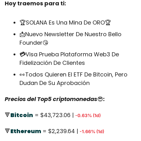
Hoy traemos para ti:
🏆SOLANA Es Una Mina De ORO🏆
📩
Nuevo Newsletter De Nuestro Bello 
Founder
😘
💳
Visa Prueba Plataforma Web3 De 
Fidelización De Clientes
👀
Todos Quieren El ETF De Bitcoin, Pero 
Dudan De Su Aprobación 
Precios del Top5 criptomonedas
😎
:
🔻
Bitcoin
 = $43,723.06 | 
-0.63% (1d)
🔻
Ethereum
= $2,239.64 | 
-1.66% (1d)