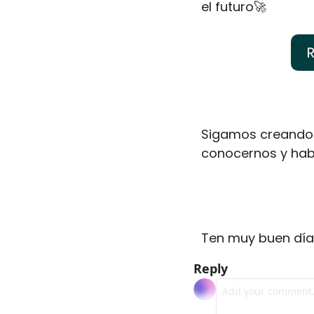
el futuro🚀 
R
Sigamos creando 
conocernos y habl
Ten muy buen día
Reply