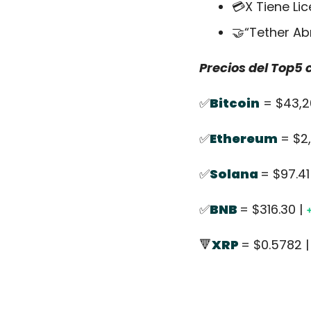
💳X Tiene Li
🤝
“Tether Ab
Precios del Top5
✅
Bitcoin
 = $43,2
✅
Ethereum
= $2,
✅
Solana 
= $97.41 
✅
BNB 
= $316.30 | 
🔻
XRP 
= $0.5782 |