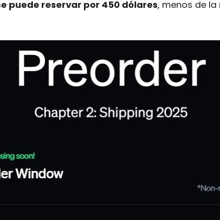
e puede reservar por 450 dólares
, menos de la 