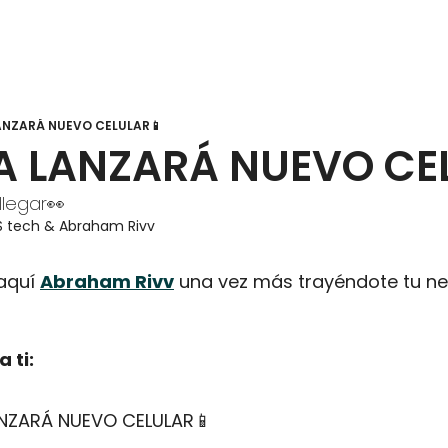
NZARÁ NUEVO CELULAR📱
 LANZARÁ NUEVO CE
 llegar👀
S tech
 & 
Abraham Rivv
aquí 
Abraham Rivv
 una vez más trayéndote tu ne
 ti:
NZARÁ NUEVO CELULAR
📱