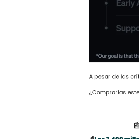
A pesar de las crí
¿Comprarías este

💰
Los 2.400 mil