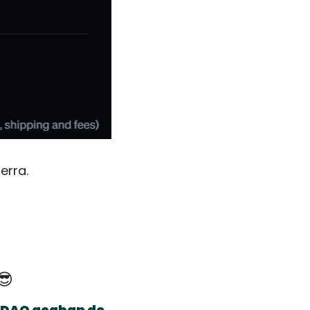
erra. 
😎
rDAO acaban de 