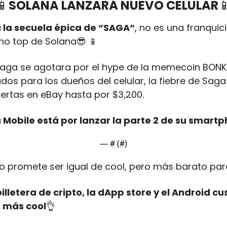
📱
SOLANA LANZARÁ NUEVO CELULAR

 la secuela épica de “SAGA“
, no es una franquici
fono top de Solana
😎
📱
aga se agotara por el hype de la memecoin BONK 
dos para los dueños del celular, la fiebre de Saga
ertas en eBay hasta por $3,200.
a Mobile está por lanzar la parte 2 de su smart
— #
 (#
)
 promete ser igual de cool, pero más barato para 
lletera de cripto, la dApp store y el Android cu
 más cool
👌