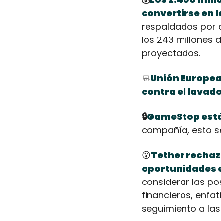
convertirse en l
respaldados por 
los 243 millones 
proyectados. 
🧼
Unión Europea 
contra el lavado
🔒
GameStop está
compañía, esto se
😮
Tether rechaz
oportunidades e
considerar las pos
financieros, enfat
seguimiento a las