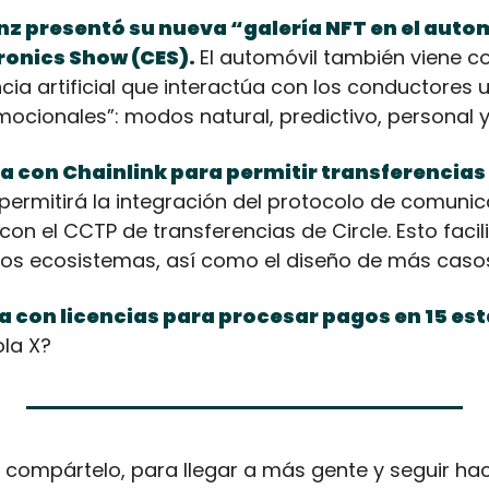
 presentó su nueva “galería NFT en el automó
onics Show (CES).
El automóvil también viene co
encia artificial que interactúa con los conductores u
emocionales”: modos natural, predictivo, personal 
ia con Chainlink para permitir transferencias
 permitirá la integración del protocolo de comunic
con el CCTP de transferencias de Circle. Esto facili
tos ecosistemas, así como el diseño de más caso
 con licencias para procesar pagos en 15 est
ola X?
st compártelo, para llegar a más gente y seguir hac