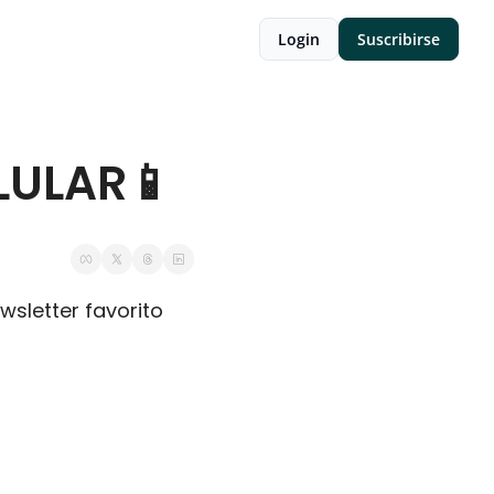
Login
Suscribirse
LULAR📱
wsletter favorito