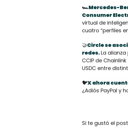
🏎️
Mercedes-Benz
Consumer Electr
virtual de intelig
cuatro “perfiles 
🤝
Circle se asoc
redes. 
La alianza
CCIP de Chainlink 
USDC entre distin
🐦
X ahora cuenta
¿Adiós PayPal y h
Si te gustó el po