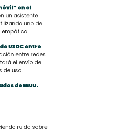
vil” en el 
n un asistente 
tilizando uno de 
y empático. 
 de USDC entre 
ación entre redes 
tará el envío de 
s de uso.
ados de EEUU.
iendo ruido sobre 