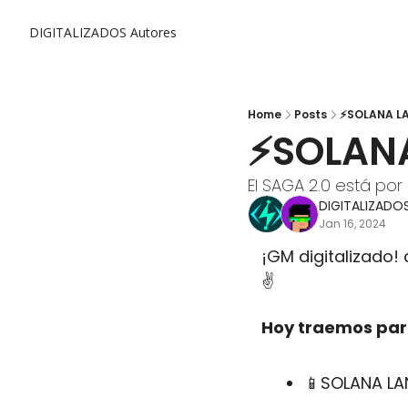
DIGITALIZADOS
Autores
Home
Posts
⚡SOLANA LA
⚡SOLANA
El SAGA 2.0 está por
DIGITALIZADO
Jan 16, 2024
¡GM digitalizado! 
✌️
Hoy traemos para
📱
SOLANA LA