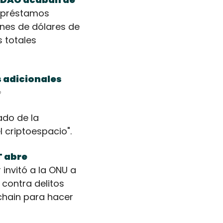
 préstamos 
es de dólares de 
totales 
 adicionales 

do de la 
 criptoespacio". 
 abre 
 invitó a la ONU a 
contra delitos 
chain para hacer 