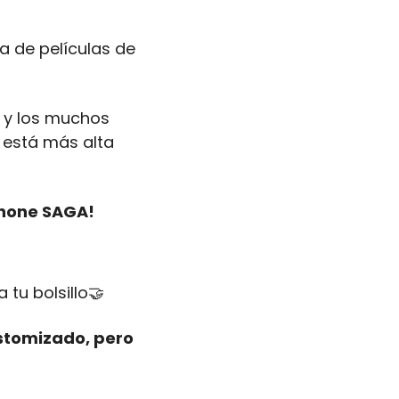

a de películas de 
y los muchos 
 está más alta 
phone SAGA!
tu bolsillo
🤝
stomizado, pero 