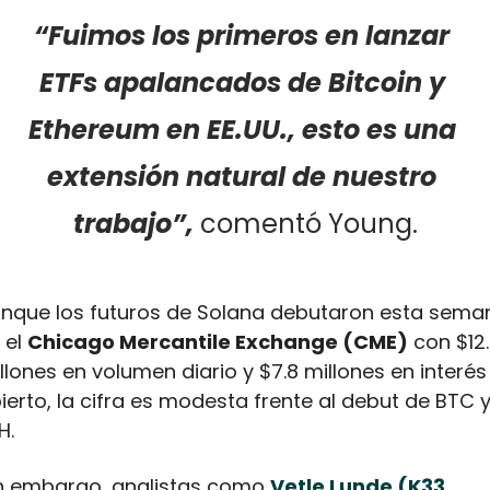
“Fuimos los primeros en lanzar 
ETFs apalancados de Bitcoin y 
Ethereum en EE.UU., esto es una 
extensión natural de nuestro 
trabajo”, 
comentó Young.
nque los futuros de Solana debutaron esta seman
 el 
Chicago Mercantile Exchange (CME)
 con $12.
llones en volumen diario y $7.8 millones en interés 
ierto, la cifra es modesta frente al debut de BTC y
H.
n embargo, analistas como 
Vetle Lunde (K33 