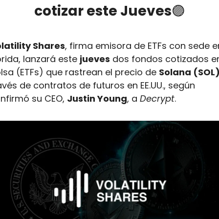
cotizar este Jueves
🟣
latility Shares
, firma emisora de ETFs con sede en
orida, lanzará este 
jueves
 dos fondos cotizados en
lsa (ETFs) que rastrean el precio de 
Solana (SOL
avés de contratos de futuros en EE.UU., según 
nfirmó su CEO, 
Justin Young
, a 
Decrypt
.