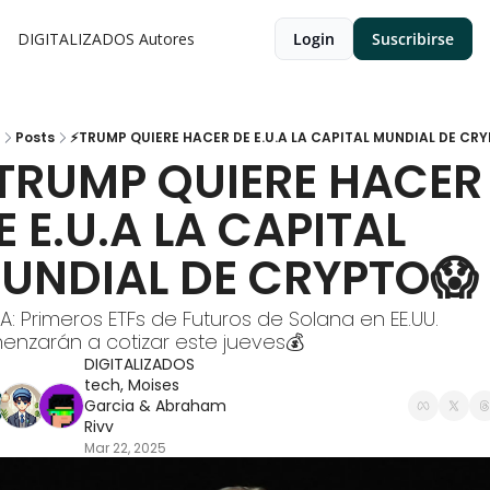
DIGITALIZADOS
Autores
Login
Suscribirse
Posts
⚡TRUMP QUIERE HACER DE E.U.A LA CAPITAL MUNDIAL DE CR
TRUMP QUIERE HACER 
E E.U.A LA CAPITAL 
UNDIAL DE CRYPTO😱
A: Primeros ETFs de Futuros de Solana en EE.UU. 
nzarán a cotizar este jueves💰
DIGITALIZADOS 
tech
, 
Moises 
Garcia
 & 
Abraham 
Rivv
Mar 22, 2025