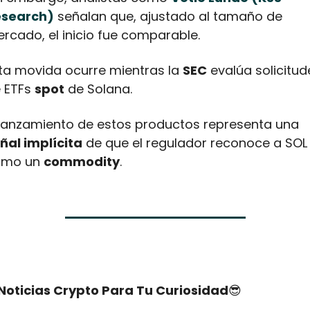
esearch)
 señalan que, ajustado al tamaño de 
rcado, el inicio fue comparable.
ta movida ocurre mientras la 
SEC
 evalúa solicitud
 ETFs 
spot
 de Solana. 
El lanzamiento de estos productos representa una 
ñal implícita
 de que el regulador reconoce a SOL 
mo un 
commodity
.
Noticias Crypto Para Tu Curiosidad
😎