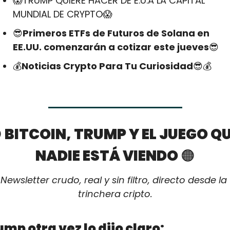
😱
TRUMP QUIERE HACER DE E.U.A LA CAPITAL 
MUNDIAL DE CRYPTO
😱
😎
Primeros ETFs de Futuros de Solana en 
EE.UU. comenzarán a cotizar este jueves
😎
💰
Noticias Crypto Para Tu Curiosidad
😎
💰

 BITCOIN, TRUMP Y EL JUEGO QU
NADIE ESTÁ VIENDO 
🟠
Newsletter crudo, real y sin filtro, directo desde la 
trinchera cripto.
mp otra vez lo dijo claro: