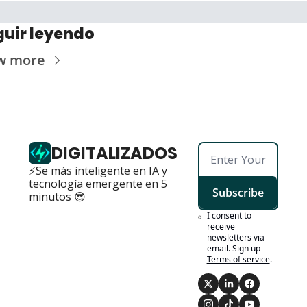
guir leyendo
w more
DIGITALIZADOS
⚡Se más inteligente en IA y 
tecnología emergente en 5 
Subscribe
minutos 😎
I consent to 
receive 
newsletters via 
email. Sign up
Terms of service
.