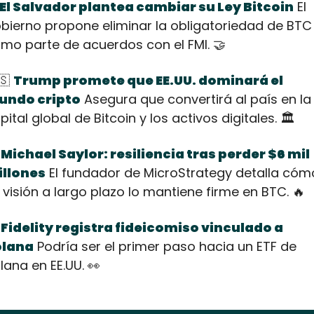
El Salvador plantea cambiar su Ley Bitcoin
 El 
bierno propone eliminar la obligatoriedad de BTC 
mo parte de acuerdos con el FMI. 
🤝
🇸
Trump promete que EE.UU. dominará el 
undo cripto
 Asegura que convertirá al país en la 
pital global de Bitcoin y los activos digitales. 🏛️
Michael Saylor: resiliencia tras perder $6 mil 
llones
 El fundador de MicroStrategy detalla cómo
 visión a largo plazo lo mantiene firme en BTC. 
🔥
Fidelity registra fideicomiso vinculado a 
olana
 Podría ser el primer paso hacia un ETF de 
lana en EE.UU. 
👀