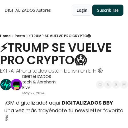
DIGITALIZADOS
Autores
Login
Suscribirse
Home
Posts
⚡TRUMP SE VUELVE PRO CRYPTO😱
⚡TRUMP SE VUELVE 
PRO CRYPTO😱
EXTRA: Ahora todos están bullish en ETH 🤨
DIGITALIZADOS 
tech
 & 
Abraham 
Rivv
May 27, 2024
¡GM digitalizado! aquí 
DIGITALIZADOS BBY
una vez más trayéndote tu newsletter favorito
✌️