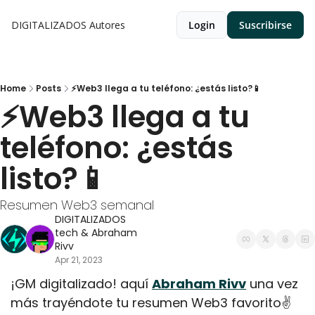
DIGITALIZADOS
Autores
Login
Suscribirse
Home
Posts
⚡Web3 llega a tu teléfono: ¿estás listo?📱
⚡Web3 llega a tu 
teléfono: ¿estás 
listo?📱
Resumen Web3 semanal
DIGITALIZADOS 
tech
 & 
Abraham 
Rivv
Apr 21, 2023
¡GM digitalizado! aquí 
Abraham Rivv
 una vez 
más trayéndote tu resumen Web3 favorito✌️