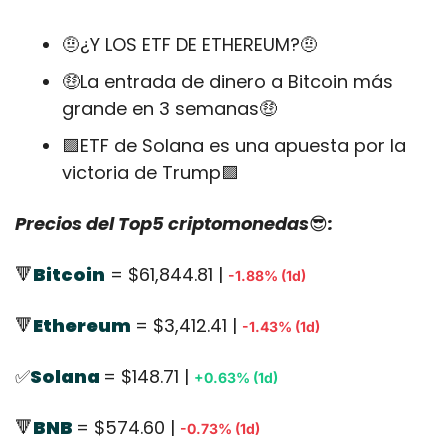
🤨
¿Y LOS ETF DE ETHEREUM?
🤨
🤑
La entrada de dinero a Bitcoin más 
grande en 3 semanas
🤑
🟪
ETF de Solana es una apuesta por la 
victoria de Trump
🟪
Precios del Top5 criptomonedas
😎
:
🔻
Bitcoin
 = $61,844.81 | 
-1.88% (1d)
🔻
Ethereum
= $3,412.41 | 
-1.43% (1d)
✅
Solana 
= $148.71 | 
+0.63% (1d)
🔻
BNB 
= $574.60 | 
-0.73% (1d)