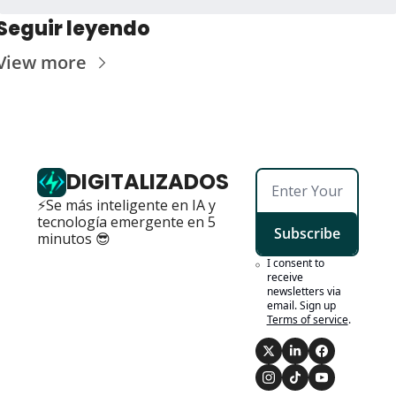
Seguir leyendo
View more
DIGITALIZADOS
⚡Se más inteligente en IA y 
tecnología emergente en 5 
Subscribe
minutos 😎
I consent to 
receive 
newsletters via 
email. Sign up
Terms of service
.