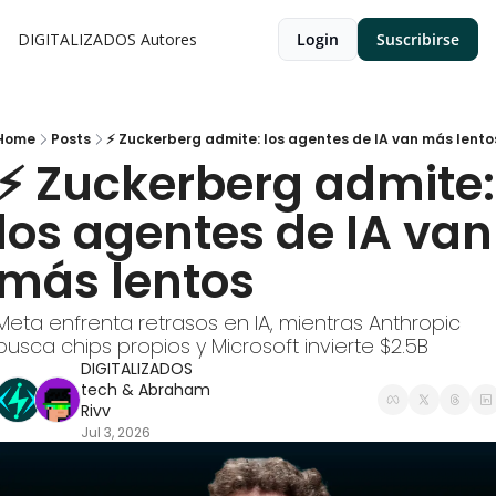
DIGITALIZADOS
Autores
Login
Suscribirse
Home
Posts
⚡ Zuckerberg admite: los agentes de IA van más lento
⚡ Zuckerberg admite: 
los agentes de IA van 
más lentos
Meta enfrenta retrasos en IA, mientras Anthropic 
busca chips propios y Microsoft invierte $2.5B
DIGITALIZADOS 
tech
 & 
Abraham 
Rivv
Jul 3, 2026