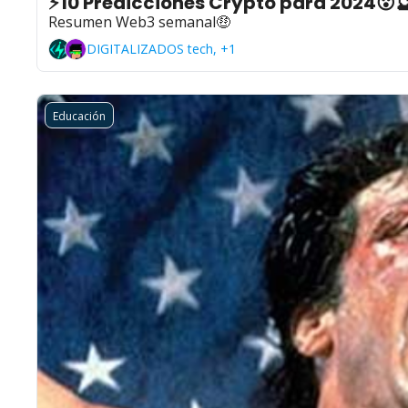
⚡10 Predicciones Crypto para 2024😮
Resumen Web3 semanal🤑
DIGITALIZADOS tech, +1
Educación