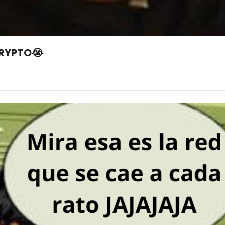
CRYPTO😭