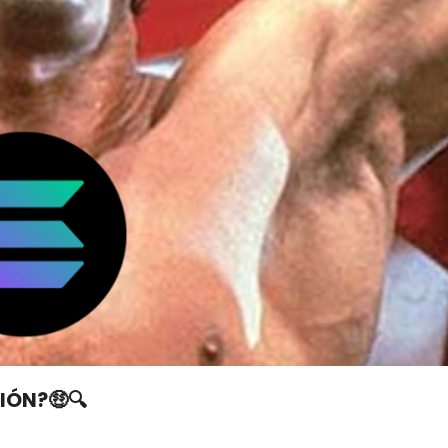
IÓN?🤑🔍