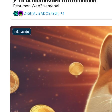
⚡"La IA nos llevará a la extinción"
Resumen Web3 semanal
DIGITALIZADOS tech, +1
Educación