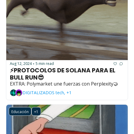
Aug 12, 2024
5 min read
•
⚡PROTOCOLOS DE SOLANA PARA EL 
BULL RUN😎
EXTRA: Polymarket une fuerzas con Perplexity🤝
DIGITALIZADOS tech, +1
Educación
+1