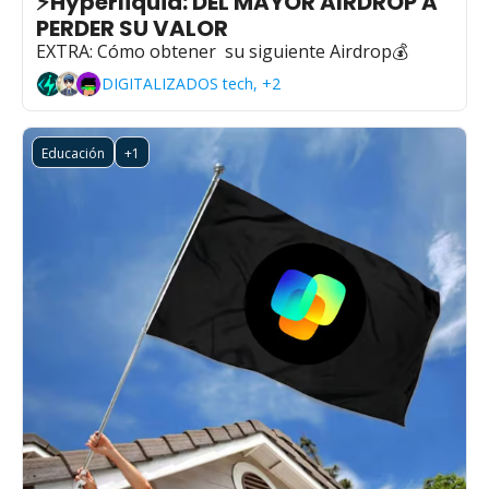
⚡Hyperliquid: DEL MAYOR AIRDROP A 
PERDER SU VALOR 
EXTRA: Cómo obtener  su siguiente Airdrop💰
DIGITALIZADOS tech, +2
Educación
+1