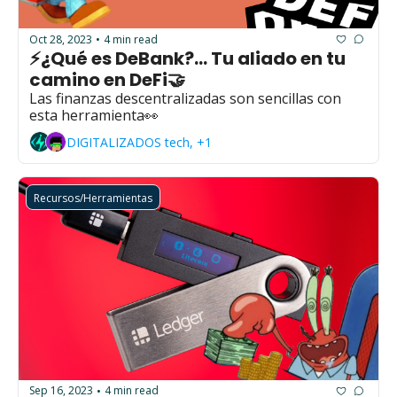
Oct 28, 2023
4 min read
•
⚡¿Qué es DeBank?... Tu aliado en tu 
camino en DeFi🤝
Las finanzas descentralizadas son sencillas con 
esta herramienta👀
DIGITALIZADOS tech, +1
Recursos/Herramientas
Sep 16, 2023
4 min read
•