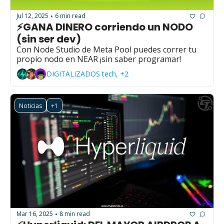
Jul 12, 2025
6 min read
•
⚡GANA DINERO corriendo un NODO 
(sin ser dev)
Con Node Studio de Meta Pool puedes correr tu 
propio nodo en NEAR ¡sin saber programar!
DIGITALIZADOS tech, +2
Noticias
+1
Mar 16, 2025
8 min read
•