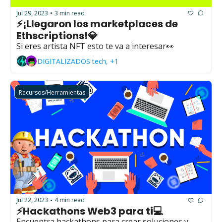
Jul 29, 2023
3 min read
•
⚡¡Llegaron los marketplaces de 
Ethscriptions!💎
Si eres artista NFT esto te va a interesar👀
DIGITALIZADOS tech, +1
Recursos/Herramientas
Jul 22, 2023
4 min read
•
⚡Hackathons Web3 para ti💻
Encuentra hackathons para crear soluciones y 