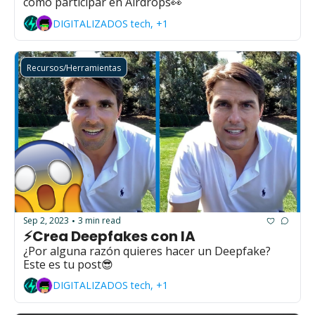
como participar en Airdrops👀
DIGITALIZADOS tech, +1
Recursos/Herramientas
Sep 2, 2023
3 min read
•
⚡Crea Deepfakes con IA
¿Por alguna razón quieres hacer un Deepfake? 
Este es tu post😎
DIGITALIZADOS tech, +1