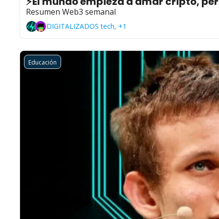
⚡El mundo empieza a amar cripto, pe
Resumen Web3 semanal
DIGITALIZADOS tech, +1
Educación