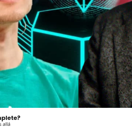
mplete?
allá