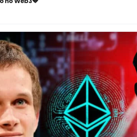
ro no Web3💔