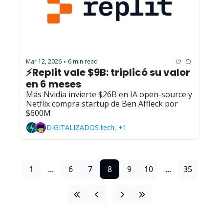
Mar 12, 2026
6 min read
•
⚡Replit vale $9B: triplicó su valor 
en 6 meses
Más Nvidia invierte $26B en IA open-source y 
Netflix compra startup de Ben Affleck por 
$600M
DIGITALIZADOS tech, +1
1
...
6
7
8
9
10
...
35